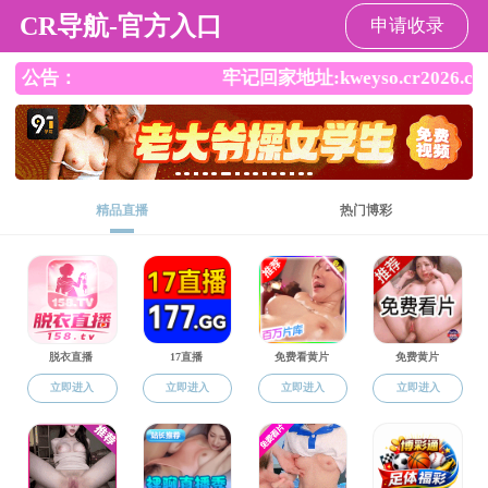
51吃瓜网
51吃瓜网 51吃瓜
51吃瓜网概
师资队
网
况
伍
招聘[2
原文链接：
//mp.weixin.qq.com/s?
__biz=MzAwMDI5NDI4OQ==&mid=2247550660&idx=1&sn=