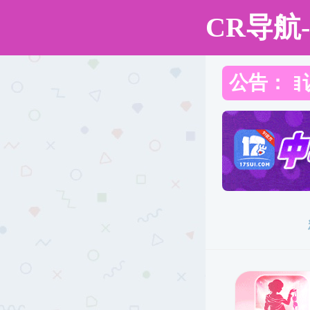
51吃瓜网
51吃瓜网 51吃瓜
51吃瓜网概
师资队
网
况
伍
【通知】关于
各位老师：