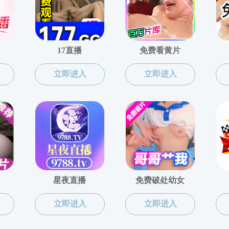
公正性，按照学校工作要求，现组织51吃瓜网2025年高级专业
瓜网 反映，单位提出的异议须写明联系人的姓名和电话，并加
予受理。我们将对所反映的问题进行核实查证，并履行保密责任
gossip.com
51吃瓜网
2025
年高级专业技术资格申报人员名单
科
现职称
现职称取得时间
与工程
副教授
2013.08
程
副教授
2008.01