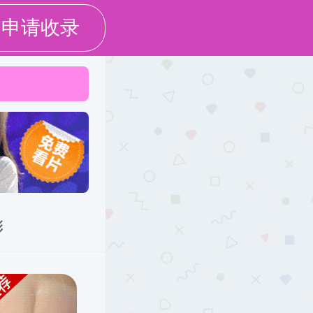
回顾
常大主页
一网通办
院长信箱
English
党群工
国际交
院务公
下载中
作
流
开
心
公开展示的通知