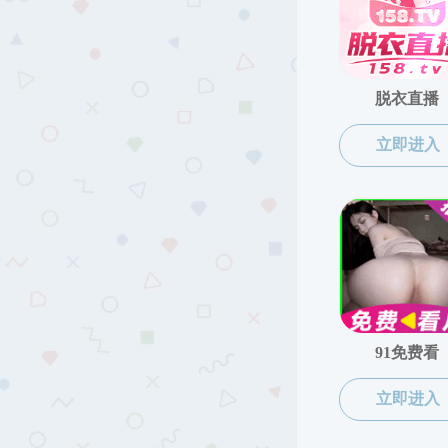
为确保高级专业技术资格评审过程的透明度和
至7月3日，公展地点为科教城校区明行楼503室。
如有异议，请在公示期内以书面形式向51吃
电话，以便我们核实和反馈；逾期及匿名反映不
联系人：朱老师
联系电话：
0519-86330553
，邮箱：
zhuying@51eat
序号
姓名
所在学
1
魏永
给排水科学
2
刘桂凤
土木工